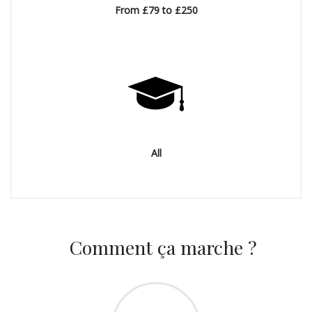
From £79 to £250
All
Comment ça marche ?