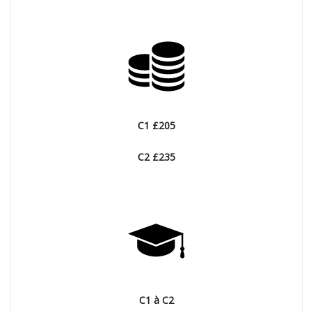
C1 £205
C2 £235
C1 à C2