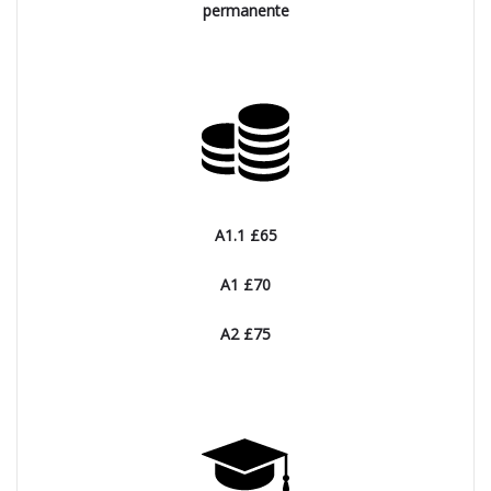
permanente
A1.1 £65
A1 £70
A2 £75