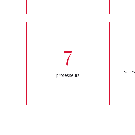
7
salle
professeurs