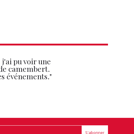
j'ai pu voir une
p de camembert.
 ces événements."
S'abonner