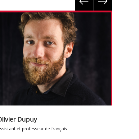
Olivier Dupuy
Marie 
ssistant et professeur de français
French Tu