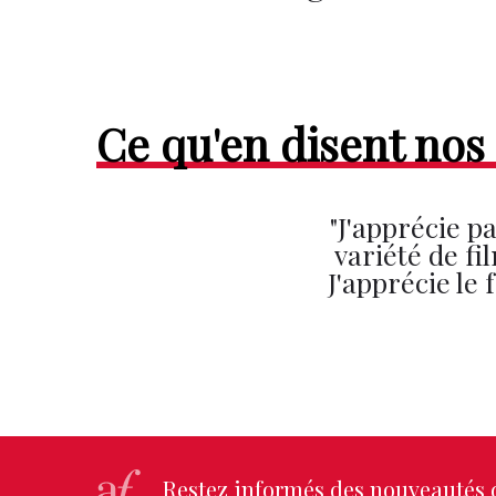
Ce qu'en disent nos 
"J'apprécie p
variété de f
J'apprécie le 
Restez informés des nouveautés d