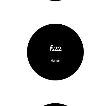
£22
Manuel