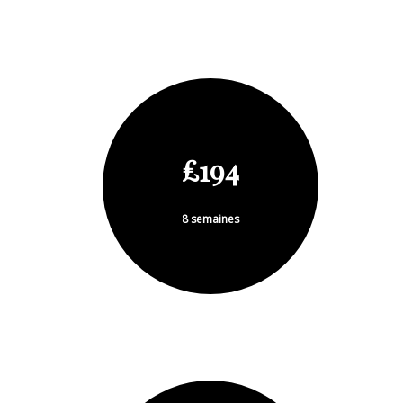
£194
8 semaines