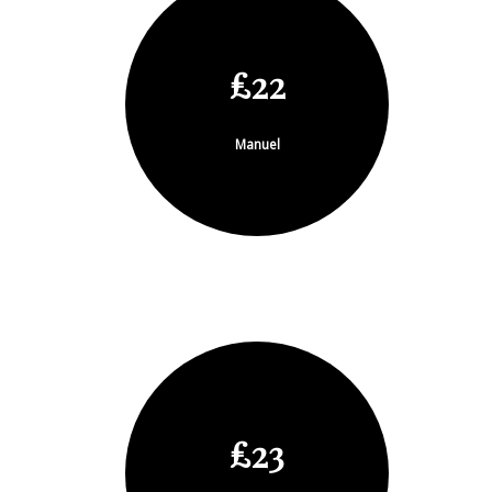
£22
Manuel
£23